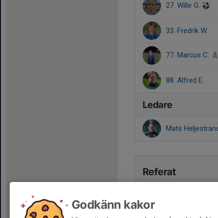
27. Wille G.
33. Fredrik W.
77. Marcus C.
88. Alfred E.
Ledare
Mats Heljestra
Referat
Godkänn kakor