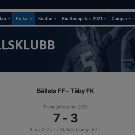
ckor
Pojkar
Knattar
Knatteuppstart 2021
Camper
LLSKLUBB
Bällsta FF - Täby FK
Träningsmatcher 2026
7 - 3
9 nov 2025, 17:30, Bällstabergs BP 1