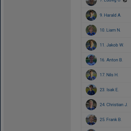
7. Ludvig O.
9. Harald A.
10. Liam N.
11. Jakob W.
16. Anton B.
17. Nils H.
23. Isak E.
24. Christian J.
25. Frank B.