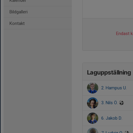
Kalender
Bildgalleri
Kontakt
Endast ka
Laguppställning
2. Hampus U.
3. Nils Ö.
6. Jakob D.