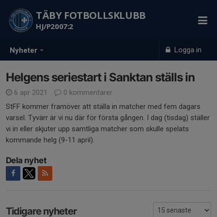
TÄBY FOTBOLLSKLUBB
HJ/P2007:2
Logga in
Nyheter
Helgens seriestart i Sanktan ställs in
6 apr 2021
0 kommentarer
StFF kommer framöver att ställa in matcher med fem dagars
varsel. Tyvärr är vi nu där för första gången. I dag (tisdag) ställer
vi in eller skjuter upp samtliga matcher som skulle spelats
kommande helg (9-11 april).
Dela nyhet
Tidigare nyheter