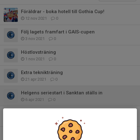
Föräldrar - boka hotell till Gothia Cup!
12 nov 2021
0
Följ lagets framfart i GAIS-cupen
3 nov 2021
0
Höstlovsträning
1 nov 2021
0
Extra teknikträning
21 apr 2021
0
Helgens seriestart i Sanktan ställs in
6 apr 2021
0
Vårens nya träningstider!
31 mar 2021
0
Årets händelse!