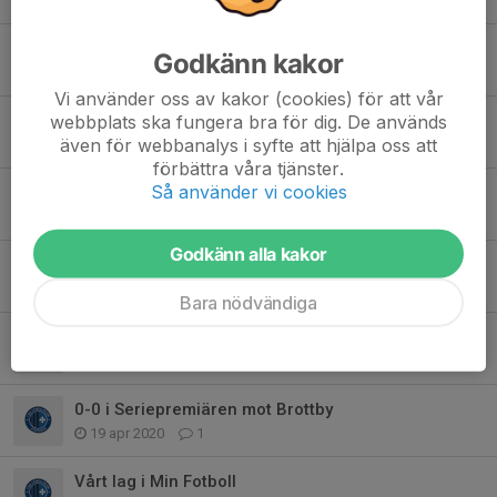
19 feb 2021
0
Inställd träning i kväll!
Godkänn kakor
2 feb 2021
0
Vi använder oss av kakor (cookies) för att vår
webbplats ska fungera bra för dig. De används
Organiserad träning går igång igen!
även för webbanalys i syfte att hjälpa oss att
17 jan 2021
0
förbättra våra tjänster.
Så använder vi cookies
Sommarledigt!
3 jul 2020
0
Godkänn alla kakor
Stocksund Summer Games finalgrupp B
27 jun 2020
0
Bara nödvändiga
Stocksund Summer Games uttagning
21 jun 2020
0
0-0 i Seriepremiären mot Brottby
19 apr 2020
1
Vårt lag i Min Fotboll