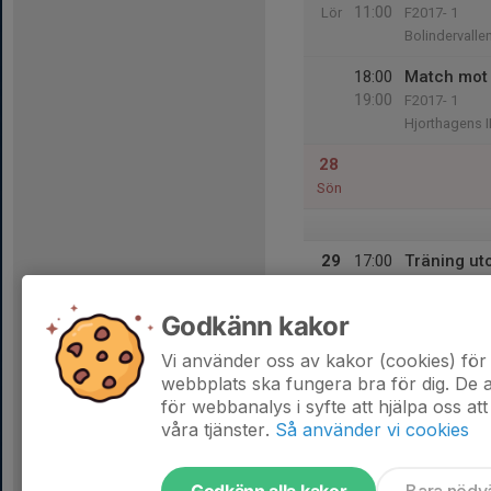
11:00
Lör
F2017- 1
Bolindervalle
18:00
Match mot 
19:00
F2017- 1
Hjorthagens I
28
Sön
29
17:00
Träning u
18:15
Mån
Ellavallen, Sk
Godkänn kakor
30
Tis
Vi använder oss av kakor (cookies) för 
webbplats ska fungera bra för dig. De
för webbanalys i syfte att hjälpa oss att
våra tjänster.
Så använder vi cookies