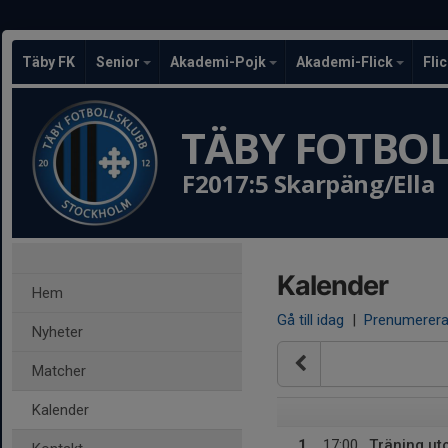
Täby FK
Senior
Akademi-Pojk
Akademi-Flick
Fli
TÄBY FOTBO
F2017:5 Skarpäng/Ella
Kalender
Hem
Gå till idag
|
Prenumerer
Nyheter
Matcher
Kalender
1
17:00
Träning u