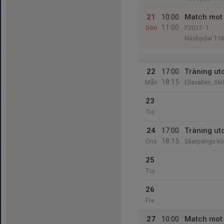
21
10:00
Match mot 
11:00
Sön
F2017- 1
Näsbydal 116
22
17:00
Träning u
18:15
Mån
Ellavallen, Sk
23
Tis
24
17:00
Träning u
18:15
Ons
Skarpängs ko
25
Tor
26
Fre
27
10:00
Match mot 