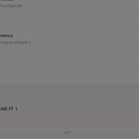
iftesvägen 83
tomhus
nstgräs planyta 2
AIK FF 1
v.37