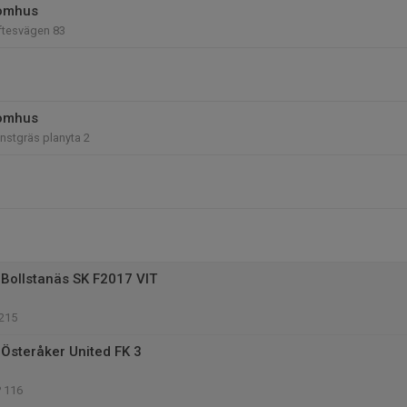
tomhus
iftesvägen 83
tomhus
nstgräs planyta 2
Bollstanäs SK F2017 VIT
 215
Österåker United FK 3
P 116