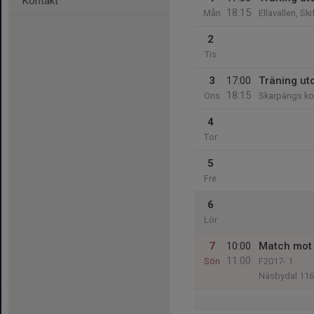
Kontakt
18:15
Mån
Ellavallen, Sk
2
Tis
3
17:00
Träning u
18:15
Ons
Skarpängs ko
4
Tor
5
Fre
6
Lör
7
10:00
Match mot 
11:00
Sön
F2017- 1
Näsbydal 116