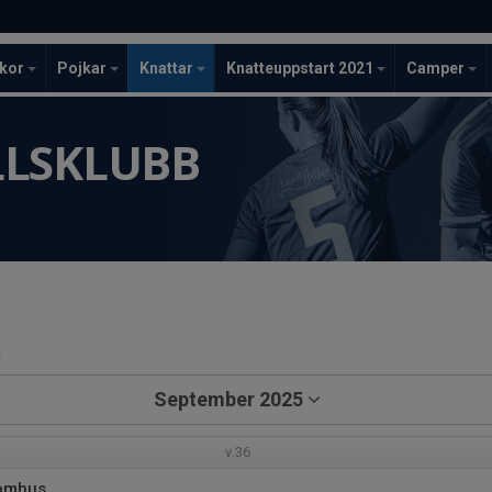
ckor
Pojkar
Knattar
Knatteuppstart 2021
Camper
LLSKLUBB
a
September 2025
v.36
tomhus