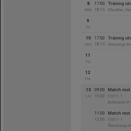
8
17:00
Träning u
18:15
Mån
Ellavallen, Sk
9
Tis
10
17:00
Träning u
18:15
Ons
Skarpängs ko
11
Tor
12
Fre
13
09:00
Match mot 
10:00
Lör
F2017- 1
Bollstanäs IP
11:00
Match mot 
12:00
F2017- 1
Åkersberga I