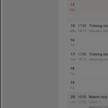
14
Sön
15
17:00
Träning u
18:15
Mån
Ellavallen, Sk
16
Tis
17
17:00
Träning u
18:15
Ons
Skarpängs ko
18
Tor
19
Fre
20
10:00
Match mot 
11:00
Lör
F2017- 1
Näsbydal 116