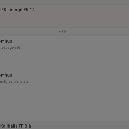
IFK Lidingö FK 14
v.39
tomhus
iftesvägen 83
tomhus
nstgräs planyta 2
Kallhälls FF Blå