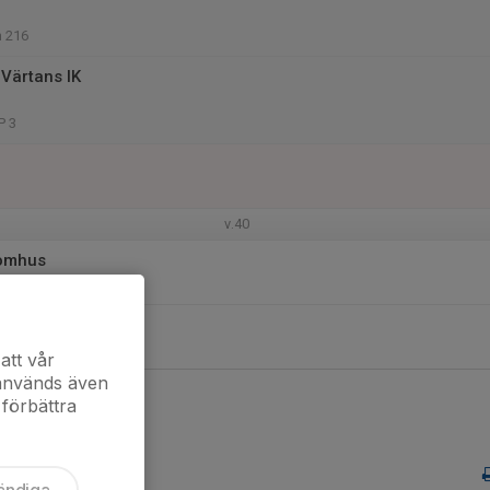
n 216
Värtans IK
P 3
v.40
tomhus
iftesvägen 83
att vår
 används även
 förbättra