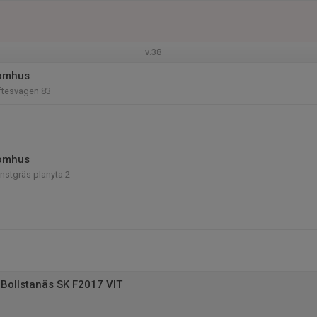
v.38
tomhus
iftesvägen 83
tomhus
nstgräs planyta 2
Bollstanäs SK F2017 VIT