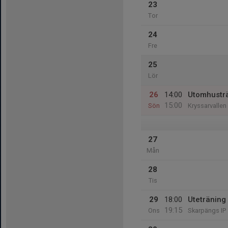
23
Tor
24
Fre
25
Lör
26
14:00
Utomhustr
15:00
Sön
Kryssarvallen
27
Mån
28
Tis
29
18:00
Uteträning
19:15
Ons
Skarpängs IP