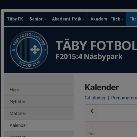
Täby FK
Senior
Akademi-Pojk
Akademi-Flick
Fli
TÄBY FOTBO
F2015:4 Näsbypark
Kalender
Hem
Gå till idag
|
Prenumerer
Nyheter
Matcher
Kalender
1
Ons