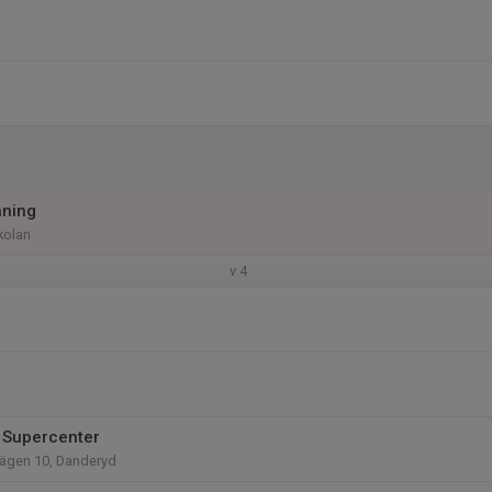
äning
kolan
v.4
 Supercenter
ägen 10, Danderyd