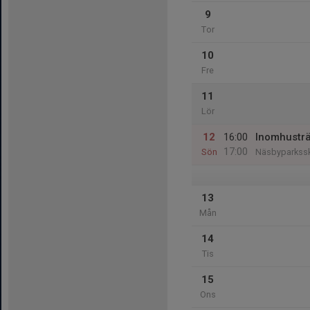
9
Tor
10
Fre
11
Lör
12
16:00
Inomhustr
17:00
Sön
Näsbyparkss
13
Mån
14
Tis
15
Ons