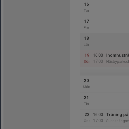
16
Tor
17
Fre
18
Lör
19
16:00
Inomhustr
17:00
Sön
Näsbyparkss
20
Mån
21
Tis
22
16:00
Träning på
17:00
Ons
Sunnanängsv