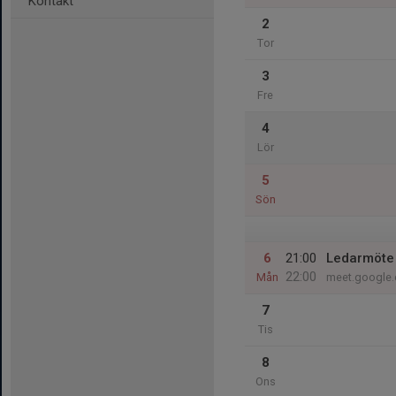
Kontakt
2
Tor
3
Fre
4
Lör
5
Sön
6
21:00
Ledarmöte
22:00
Mån
meet.google.
7
Tis
8
Ons