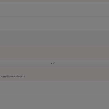
v.2
com/tro-eeub-phs