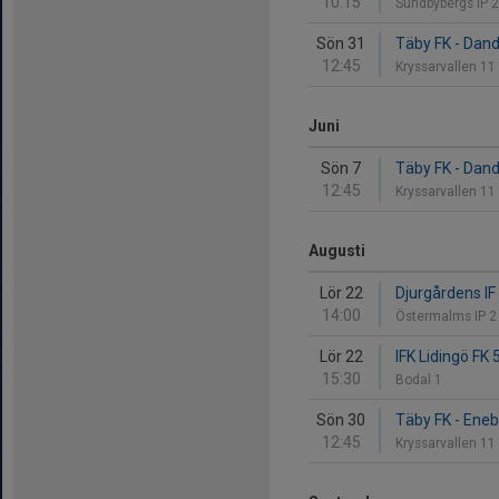
10:15
Sundbybergs IP 
Sön 31
Täby FK - Dand
12:45
Kryssarvallen 11
Juni
Sön 7
Täby FK - Dand
12:45
Kryssarvallen 11
Augusti
Lör 22
Djurgårdens IF
14:00
Östermalms IP 
Lör 22
IFK Lidingö FK 
15:30
Bodal 1
Sön 30
Täby FK - Eneb
12:45
Kryssarvallen 11