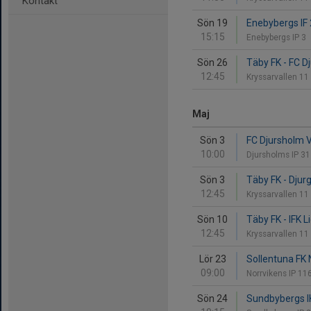
Kontakt
Sön 19
Enebybergs IF 
15:15
Enebybergs IP 3
Sön 26
Täby FK - FC D
12:45
Kryssarvallen 11
Maj
Sön 3
FC Djursholm V
10:00
Djursholms IP 3
Sön 3
Täby FK - Djur
12:45
Kryssarvallen 11
Sön 10
Täby FK - IFK L
12:45
Kryssarvallen 11
Lör 23
Sollentuna FK 
09:00
Norrvikens IP 11
Sön 24
Sundbybergs IK