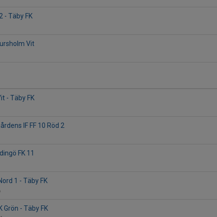
2 - Täby FK
jursholm Vit
it - Täby FK
1
gårdens IF FF 10 Röd 2
idingö FK 11
Nord 1 - Täby FK
6
 Grön - Täby FK