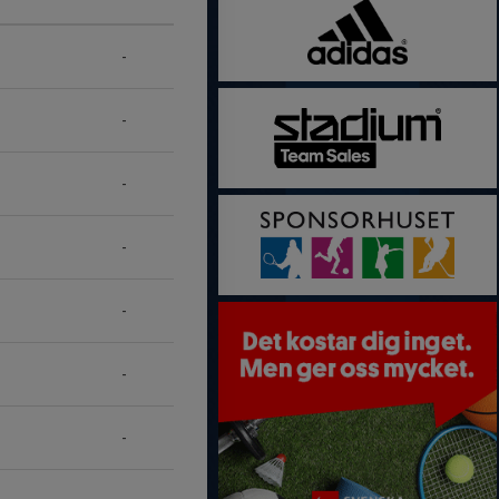
-
-
-
-
-
-
-