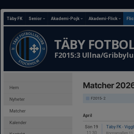
Täby FK
Senior
Akademi-Pojk
Akademi-Flick
Fli
TÄBY FOTBO
F2015:3 Ullna/Gribbyl
Matcher 202
Hem
F2015- 2
Nyheter
Matcher
April
Kalender
Sön 19
Täby FK - Vigg
11:30
Kryssarvallen 11