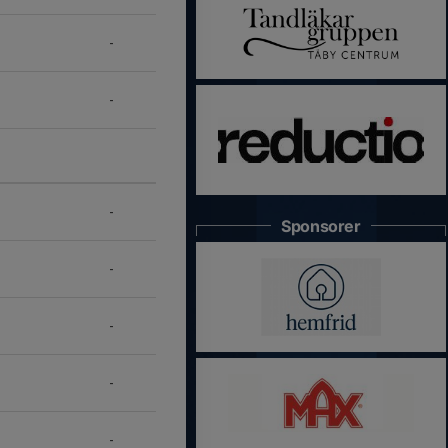
-
-
-
Sponsorer
-
-
-
-