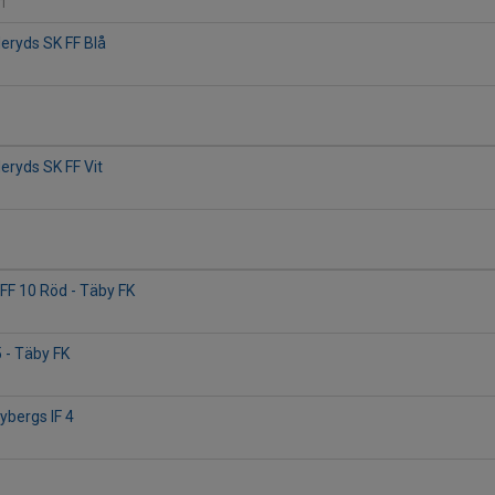
21
eryds SK FF Blå
eryds SK FF Vit
 FF 10 Röd - Täby FK
2
5 - Täby FK
ybergs IF 4