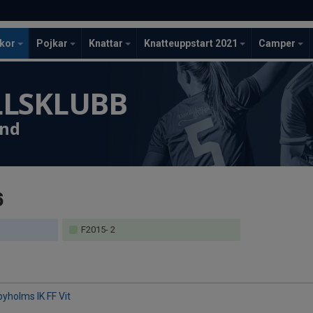
ckor
Pojkar
Knattar
Knatteuppstart 2021
Camper
LLSKLUBB
und
6
F2015- 2
byholms IK FF Vit