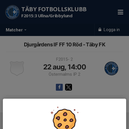
TÄBY FOTBOLLSKLUBB
F2015:3 Ullna/Gribbylund
Logga in
Matcher
Djurgårdens IF FF 10 Röd - Täby FK
F2015- 2
22 aug, 14:00
Östermalms IP 2
Samling 13:30
Inför match