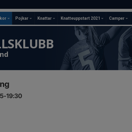
ckor
Pojkar
Knattar
Knatteuppstart 2021
Camper
LLSKLUBB
und
ing
15-19:30