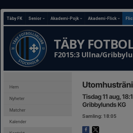
Täby FK
Senior
Akademi-Pojk
Akademi-Flick
Fli
TÄBY FOTBO
F2015:3 Ullna/Gribbyl
Utomhusträn
Hem
Tisdag 11 aug, 18:
Nyheter
Gribbylunds KG
Matcher
Samling: 18:05
Kalender