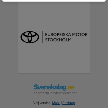
För
smarta
idrottsföreningar
Välj version:
Mobil
|
Desktop