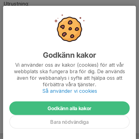
Utrustning:
- Fotbollsskor och benskydd
- Kläder efter väder – alltid lämpliga överdragskläder för
stretch och genomgång
- Tillräckligt mycket vätska – helst inte iskall från början
- Hopprep och sittunderlag i ryggsäck
- Fokus
Godkänn kakor
Sent förhinder (dvs efter sista anmälan)?
Vi använder oss av kakor (cookies) för att vår
Skicka sms till Klas på 070-2955775
webbplats ska fungera bra för dig. De används
även för webbanalys i syfte att hjälpa oss att
Väl mötta!
förbättra våra tjänster.
Så använder vi cookies
Godkänn alla kakor
Bara nödvändiga