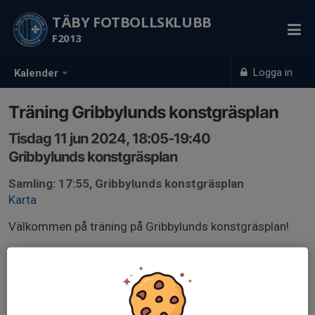
TÄBY FOTBOLLSKLUBB
F2013
Logga in
Kalender
Träning Gribbylunds konstgräsplan
Tisdag 11 jun 2024, 18:05-19:40
Gribbylunds konstgräsplan
Samling: 17:55, Gribbylunds konstgräsplan
Karta
Välkommen på träning på Gribbylunds konstgräsplan!
Utrustning:
- Fotbollsskor och benskydd
- Kläder efter väder
- Tillräckligt mycket vätska