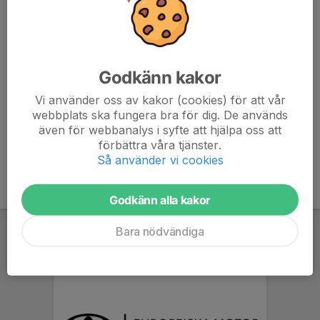
Om man inte kan/vill sova över är det givetvis OK.
Ange i kommentarsfältet om barnet INTE vill sova kvar.
Godkänn kakor
Ange om du som förälder har möjlighet att sova kvar då
flera ledare inte har möjlighet att delta i cupen. Tack!
Vi använder oss av kakor (cookies) för att vår
webbplats ska fungera bra för dig. De används
även för webbanalys i syfte att hjälpa oss att
förbättra våra tjänster.
Så använder vi cookies
Godkänn alla kakor
Bara nödvändiga