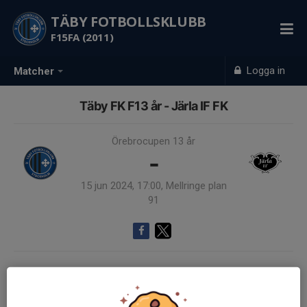
TÄBY FOTBOLLSKLUBB
F15FA (2011)
Logga in
Matcher
Täby FK F13 år - Järla IF FK
Örebrocupen 13 år
-
15 jun 2024, 17:00, Mellringe plan
91
Samling 17:00
Slutspelsmatch grupp G