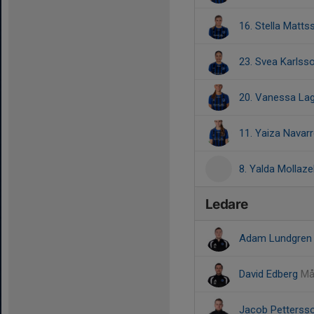
16. Stella Matts
23. Svea Karlss
20. Vanessa La
11. Yaiza Navar
8. Yalda Mollaze
Ledare
Adam Lundgre
David Edberg
Må
Jacob Petterss