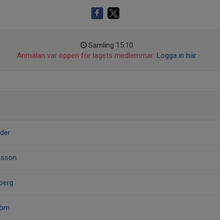
Samling 15:10
Anmälan var öppen för lagets medlemmar.
Logga in här
nder
nsson
berg
röm