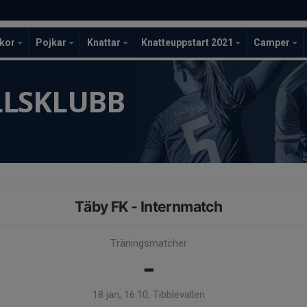
ckor
Pojkar
Knattar
Knatteuppstart 2021
Camper
LLSKLUBB
Täby FK - Internmatch
Träningsmatcher
-
18 jan, 16:10, Tibblevallen