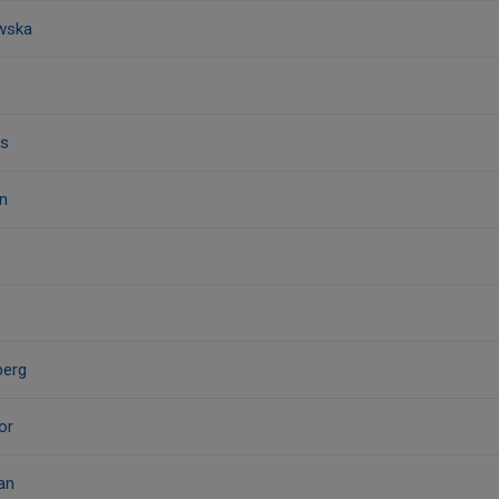
owska
es
n
berg
or
man