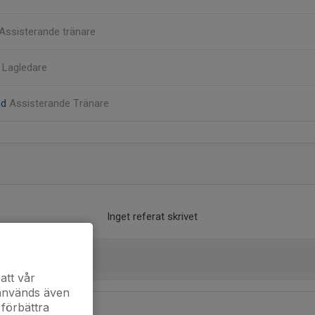
Assisterande tränare
n
Lagledare
nd
Assisterande Tränare
Inget referat skrivet
att vår
 används även
 förbättra