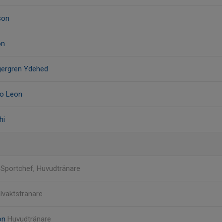
son
on
gergren Ydehed
ro Leon
hi
n
Sportchef, Huvudtränare
lvaktstränare
on
Huvudtränare