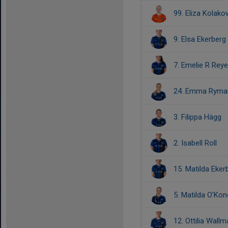
99. Eliza Kolak
9. Elsa Ekerberg
7. Emelie R Rey
24. Emma Ryma
3. Filippa Hägg
2. Isabell Roll
15. Matilda Eker
5. Matilda O’Kon
12. Ottilia Wall