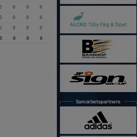
0
0
0
0
0
0
0
0
0
0
0
0
0
0
0
0
Samarbetspartners