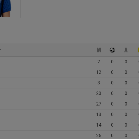
2
0
0
12
0
0
3
0
0
20
0
0
27
0
0
13
0
0
14
0
0
25
0
0