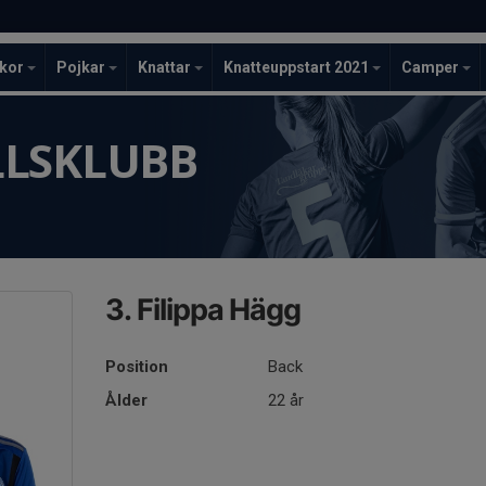
ckor
Pojkar
Knattar
Knatteuppstart 2021
Camper
LLSKLUBB
3. Filippa Hägg
Position
Back
Ålder
22 år