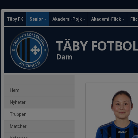
Täby FK
Senior
Akademi-Pojk
Akademi-Flick
Fli
TÄBY FOTBO
Dam
Hem
Nyheter
Truppen
Matcher