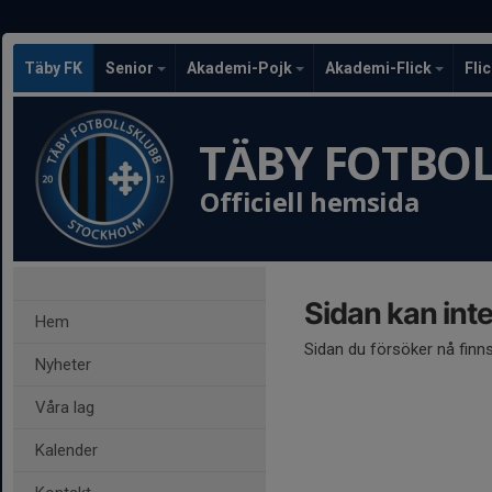
Täby FK
Senior
Akademi-Pojk
Akademi-Flick
Fli
TÄBY FOTBO
Officiell hemsida
Sidan kan inte
Hem
Sidan du försöker nå finns
Nyheter
Våra lag
Kalender