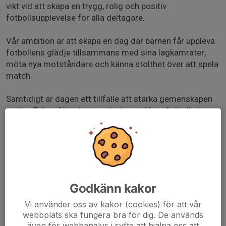
vikt vid att skapa en trygg, rolig och positiv
fotbollsupplevelse för alla deltagare.
Vår ambition är att skapa en dag där barnen får uppleva
fotbollens glädje tillsammans med sina lagkamrater,
möta nya motståndare och känna stolthet över att spela
match.
Samtidigt är dagen ett tillfälle att stärka gemenskapen
mellan Täbys föreningar och visa vad barnfotboll ska
handla om när den är som bäst.
Kort information om cupen
Plats: Erikslunds BP
Spelform: 5 mot 5
Matchtid: cirka 15 minuter per match
Godkänn kakor
Antal matcher: cirka 4 matcher per lag
Vi använder oss av kakor (cookies) för att vår
webbplats ska fungera bra för dig. De används
Matcherna spelas i ett rullande spelschema där lagen
även för webbanalys i syfte att hjälpa oss att