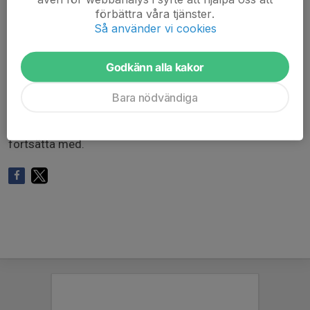
möter flera olika motståndare under dagen. I enlighet
förbättra våra tjänster.
med Svenska Fotbollförbundets riktlinjer för barnfotboll:
Så använder vi cookies
inga tabeller eller resultat redovisas
inget slutspel genomförs
Godkänn alla kakor
fokus ligger på spelglädje och utveckling
Bara nödvändiga
Målet är att varje barn ska lämna Erikslunds BP med
känslan av att fotboll är roligt och något man vill
fortsätta med.