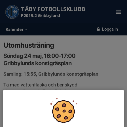
TÄBY FOTBOLLSKLUBB
P2019:2 Gribbylund
Logga in
Kalender
Utomhusträning
Söndag 24 maj, 16:00-17:00
Gribbylunds konstgräsplan
Samling: 15:55, Gribbylunds konstgräsplan
Ta med vattenflaska och benskydd.
Varmt välkomna! /Fotbollsledarna
(OBS: Sommaruppehåll v.25-32)