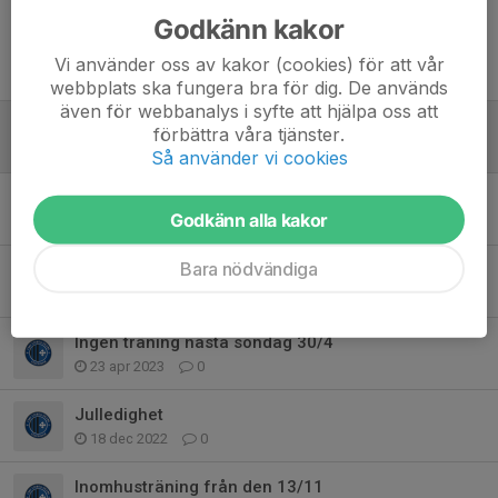
Godkänn kakor
Vi använder oss av kakor (cookies) för att vår
Tidigare nyheter
webbplats ska fungera bra för dig. De används
även för webbanalys i syfte att hjälpa oss att
Sommarlov
förbättra våra tjänster.
12 jun 2025
0
Så använder vi cookies
Matchställ
Godkänn alla kakor
10 okt 2024
0
Bara nödvändiga
Träningsmatch mot Åkersberga FC
21 okt 2023
1
Ingen träning nästa söndag 30/4
23 apr 2023
0
Julledighet
18 dec 2022
0
Inomhusträning från den 13/11