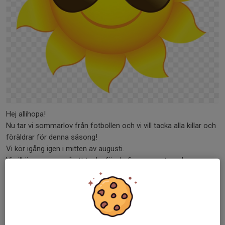
Hej allihopa!
Nu tar vi sommarlov från fotbollen och vi vill tacka alla killar och
föräldrar för denna säsong!
Vi kör igång igen i mitten av augusti.
Vi vill även passa på att tacka för de fina presenterna!
Ha en skön sommar!
MVH Ledarna
Dela nyhet