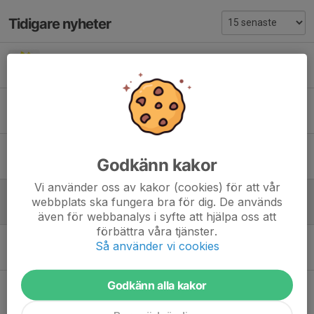
Tidigare nyheter
Sommarlov
12 jun 2025
0
Matchställ
10 okt 2024
0
Träningsmatch mot Åkersberga FC
Godkänn kakor
21 okt 2023
1
Vi använder oss av kakor (cookies) för att vår
Ingen träning nästa söndag 30/4
webbplats ska fungera bra för dig. De används
23 apr 2023
0
även för webbanalys i syfte att hjälpa oss att
förbättra våra tjänster.
Julledighet
Så använder vi cookies
18 dec 2022
0
Godkänn alla kakor
Inomhusträning från den 13/11
19 okt 2022
0