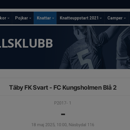
ckor
Pojkar
Knattar
Knatteuppstart 2021
Camper
LLSKLUBB
Täby FK Svart - FC Kungsholmen Blå 2
P2017- 1
-
18 maj 2025, 10:00, Näsbydal 116