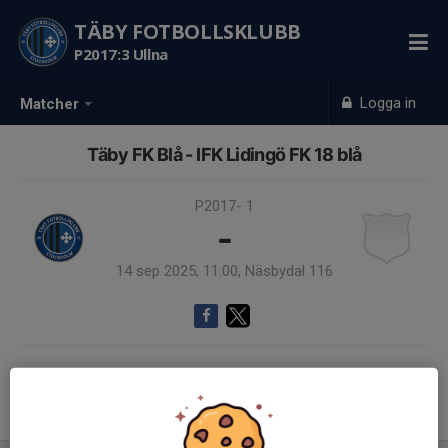
TÄBY FOTBOLLSKLUBB
P2017:3 Ullna
Logga in
Matcher
Täby FK Blå - IFK Lidingö FK 18 blå
P2017- 1
-
14 sep 2025, 11:00, Näsbydal 116
Samling 10:30
Endast kallade kunde anmäla sig till aktiviteten. 11 personer var kallade.
Logga in här