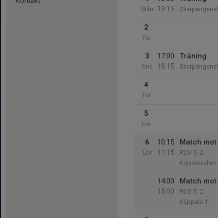
Kontakt
19:15
Mån
Skarpängens
2
Tis
3
17:00
Träning
18:15
Ons
Skarpängens
4
Tor
5
Fre
6
10:15
Match mot 
11:15
Lör
P2015- 2
Kryssarvallen
14:00
Match mot 
15:00
P2015- 2
Käppala 1