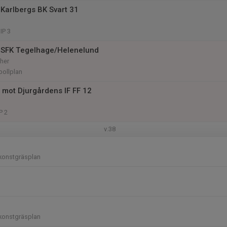
Karlbergs BK Svart 31
IP 3
 SFK Tegelhage/Helenelund
her
bollplan
 mot Djurgårdens IF FF 12
P 2
v.38
konstgräsplan
konstgräsplan