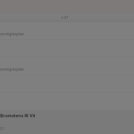
v.37
konstgräsplan
konstgräsplan
Bromstens IK Vit
 21