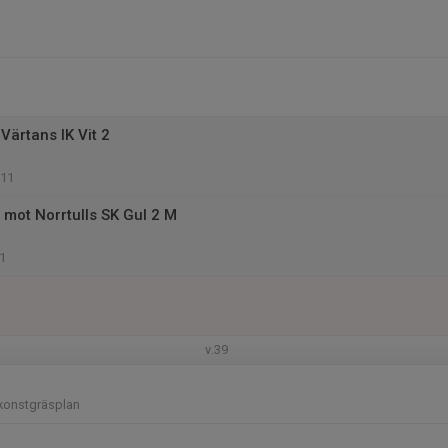
Värtans IK Vit 2
 11
mot Norrtulls SK Gul 2 M
1
v.39
konstgräsplan