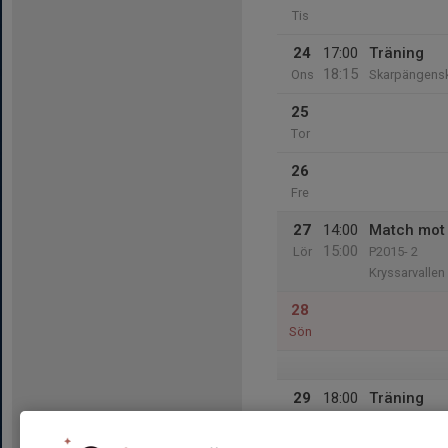
Tis
24
17:00
Träning
18:15
Ons
Skarpängens
25
Tor
26
Fre
27
14:00
Match mot 
15:00
Lör
P2015- 2
Kryssarvallen
28
Sön
29
18:00
Träning
19:15
Mån
Skarpängens