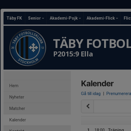
Täby FK
Senior
Akademi-Pojk
Akademi-Flick
Fli
TÄBY FOTBO
P2015:9 Ella
Kalender
Hem
Gå till idag
|
Prenumerer
Nyheter
Matcher
Kalender
1
18:00
Träning