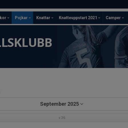
ckor
Pojkar
Knattar
Knatteuppstart 2021
Camper
LLSKLUBB
a
September 2025
v.36