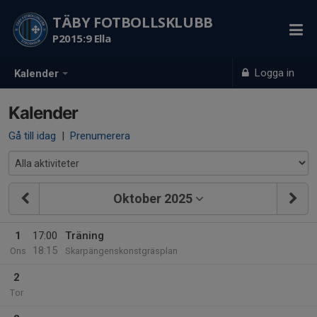
TÄBY FOTBOLLSKLUBB
P2015:9 Ella
Logga in
Kalender
Kalender
Gå till idag
|
Prenumerera
Oktober 2025
1
17:00
Träning
18:15
Ons
Skarpängenskonstgräsplan
2
Tor