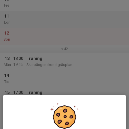
Fre
11
Lör
12
Sön
v.42
13
18:00
Träning
19:15
Mån
Skarpängenskonstgräsplan
14
Tis
15
17:00
Träning
18:15
Ons
Skarpängenskonstgräsplan
16
Tor
17