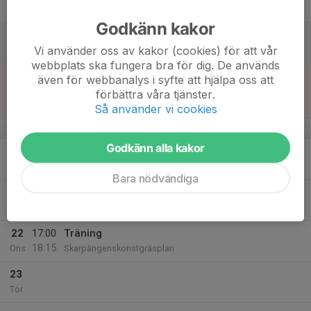
Fre
Godkänn kakor
18
Vi använder oss av kakor (cookies) för att vår
Lör
webbplats ska fungera bra för dig. De används
19
15:00
Match mot Nynäshamns IF FK
även för webbanalys i syfte att hjälpa oss att
16:00
Sön
Träningsmatcher
förbättra våra tjänster.
Näsbydals konstgräs
Så använder vi cookies
v.43
Godkänn alla kakor
20
18:00
Träning
19:05
Mån
Skarpängenskonstgräsplan
Bara nödvändiga
21
Tis
22
17:00
Träning
18:15
Ons
Skarpängenskonstgräsplan
23
Tor