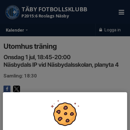
TÄBY FOTBOLLSKLUBB
P2015:6 Roslags Näsby
Logga in
Kalender
Utomhus träning
Onsdag 1 jul, 18:45-20:00
Näsbydals IP vid Näsbydalsskolan, planyta 4
Samling: 18:30