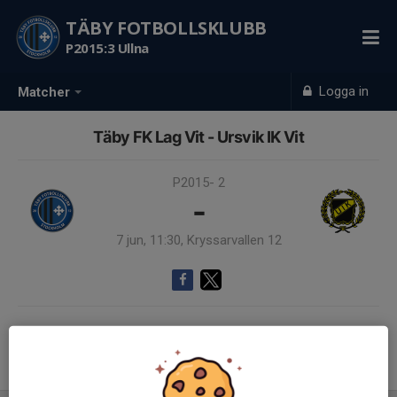
TÄBY FOTBOLLSKLUBB
P2015:3 Ullna
Logga in
Matcher
Täby FK Lag Vit - Ursvik IK Vit
P2015- 2
-
7 jun, 11:30, Kryssarvallen 12
Samling 11:00
Endast kallade kunde anmäla sig till aktiviteten. 17 personer var kallade.
Logga in här