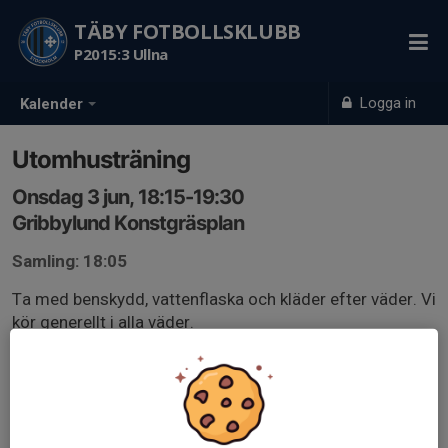
TÄBY FOTBOLLSKLUBB
P2015:3 Ullna
Logga in
Kalender
Utomhusträning
Onsdag 3 jun, 18:15-19:30
Gribbylund Konstgräsplan
Samling: 18:05
Ta med benskydd, vattenflaska och kläder efter väder. Vi
kör generellt i alla väder.
Vid samlingstid önskar vi att alla är på plats ombytta
och klara, så att vi kan samla killarna. Detta för att vi ska
vara redo att sätta igång med övningar så fort
träningstiden börjar.