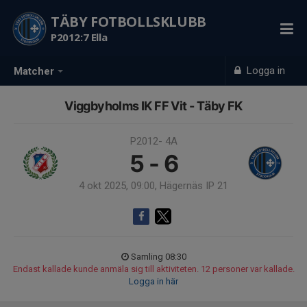
TÄBY FOTBOLLSKLUBB
P2012:7 Ella
Logga in
Matcher
Viggbyholms IK FF Vit - Täby FK
P2012- 4A
5 - 6
4 okt 2025, 09:00, Hägernäs IP 21
Samling 08:30
Endast kallade kunde anmäla sig till aktiviteten. 12 personer var kallade.
Logga in här