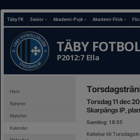
Täby FK
Senior
Akademi-Pojk
Akademi-Flick
Fli
TÄBY FOTBO
P2012:7 Ella
Torsdagsträn
Hem
Torsdag 11 dec 20
Nyheter
Skarpängs IP, plan
Matcher
Samling: 18:55
Kalender
Kallelse till Torsdagst