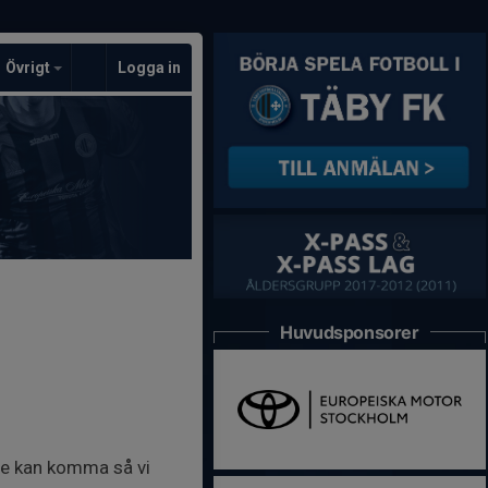
Övrigt
Logga in
Huvudsponsorer
nte kan komma så vi