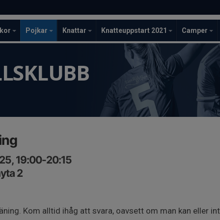
ckor
Pojkar
Knattar
Knatteuppstart 2021
Camper
LLSKLUBB
ing
25, 19:00-20:15
yta 2
räning. Kom alltid ihåg att svara, oavsett om man kan eller i