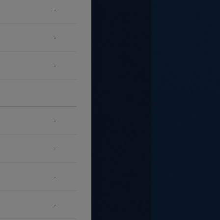
-
-
-
-
-
-
-