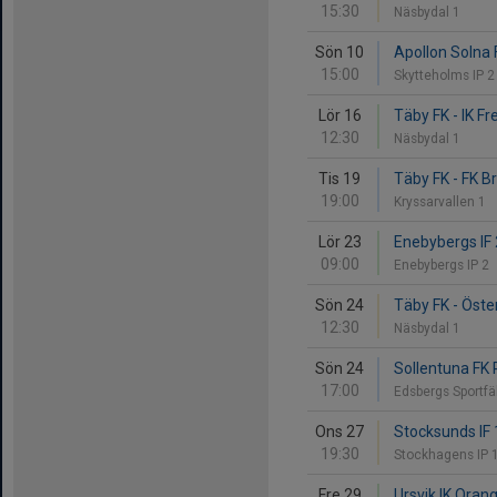
15:30
Näsbydal 1
Sön 10
Apollon Solna 
15:00
Skytteholms IP 
Lör 16
Täby FK - IK Fr
12:30
Näsbydal 1
Tis 19
Täby FK - FK 
19:00
Kryssarvallen 1
Lör 23
Enebybergs IF 
09:00
Enebybergs IP 2
Sön 24
Täby FK - Öste
12:30
Näsbydal 1
Sön 24
Sollentuna FK 
17:00
Edsbergs Sportfä
Ons 27
Stocksunds IF 
19:30
Stockhagens IP 
Fre 29
Ursvik IK Oran