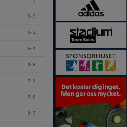
1
-
2
5
-
5
5
-
2
6
-
4
0
-
8
2
-
3
3
-
0
0
-
5