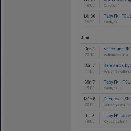
18:00
Örvallen 1
Lör 30
Täby FK - FC Jä
15:30
Näsbydal 1
Juni
Ons 3
Vallentuna BK 
20:10
Vallentuna IP 3
Sön 7
Bele Barkarby 
11:00
Veddestavallen 
Sön 7
Täby FK - IFK L
15:00
Näsbydal 1
Mån 8
Danderyds SK 
20:00
Danderydsvallen
Tis 9
Täby FK - Ursvi
19:00
Kryssarvallen 1