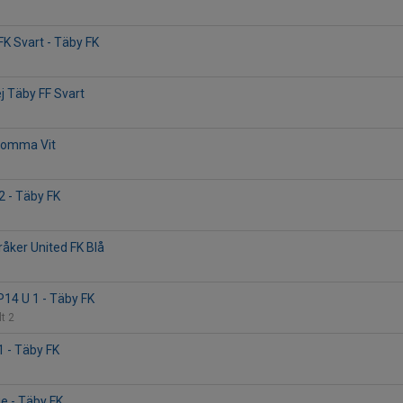
FK Svart - Täby FK
2
ej Täby FF Svart
Bromma Vit
2 - Täby FK
råker United FK Blå
P14 U 1 - Täby FK
lt 2
1 - Täby FK
1
ge - Täby FK