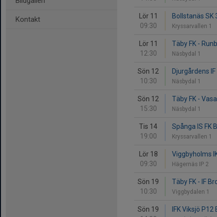
Bildgalleri
Lör 11
Bollstanäs SK 
Kontakt
09:30
Kryssarvallen 1
Lör 11
Täby FK - Runby
12:30
Näsbydal 1
Sön 12
Djurgårdens IF 
10:30
Näsbydal 1
Sön 12
Täby FK - Vasa
15:30
Näsbydal 1
Tis 14
Spånga IS FK B
19:00
Kryssarvallen 1
Lör 18
Viggbyholms IK
09:30
Hägernäs IP 2
Sön 19
Täby FK - IF 
10:30
Viggbydalen 1
Sön 19
IFK Viksjö P12 