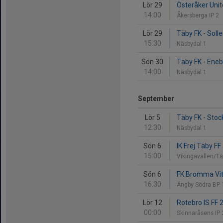
Lör 29
Österåker Unit
14:00
Åkersberga IP 2
Lör 29
Täby FK - Soll
15:30
Näsbydal 1
Sön 30
Täby FK - Eneb
14:00
Näsbydal 1
September
Lör 5
Täby FK - Stoc
12:30
Näsbydal 1
Sön 6
IK Frej Täby FF
15:00
Vikingavallen/Tä
Sön 6
FK Bromma Vit
16:30
Ängby Södra BP
Lör 12
Rotebro IS FF 2
00:00
Skinnaråsens IP