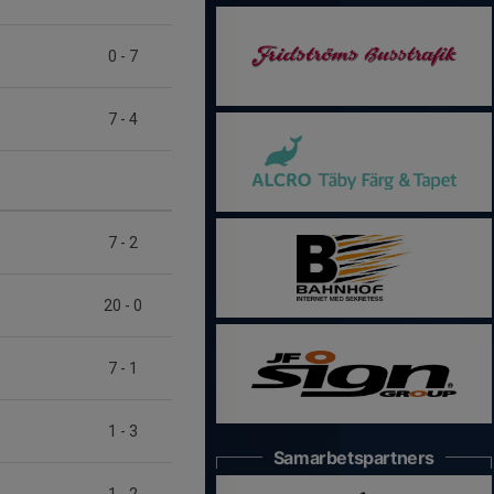
0
-
7
7
-
4
7
-
2
20
-
0
7
-
1
1
-
3
Samarbetspartners