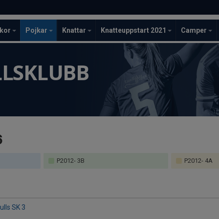
ckor
Pojkar
Knattar
Knatteuppstart 2021
Camper
LLSKLUBB
6
P2012- 3B
P2012- 4A
ulls SK 3