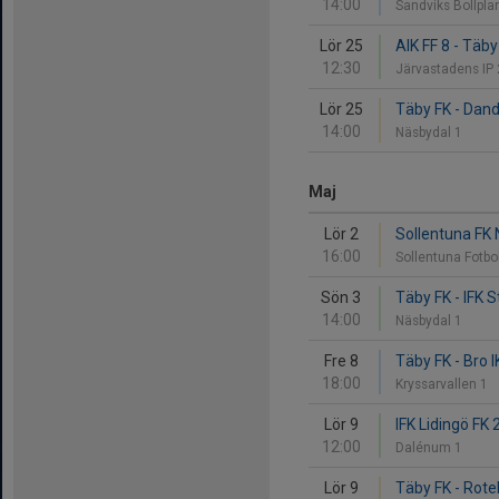
14:00
Sandviks Bollpla
Lör 25
AIK FF 8 - Täby
12:30
Järvastadens IP
Lör 25
Täby FK - Dand
14:00
Näsbydal 1
Maj
Lör 2
Sollentuna FK 
16:00
Sollentuna Fotbo
Sön 3
Täby FK - IFK 
14:00
Näsbydal 1
Fre 8
Täby FK - Bro I
18:00
Kryssarvallen 1
Lör 9
IFK Lidingö FK 
12:00
Dalénum 1
Lör 9
Täby FK - Roteb