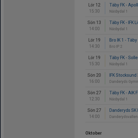
Lör 12
Täby FK - Apol
15:30
Näsbydal 1
Sön 13
Täby FK - IFK L
14:00
Näsbydal 1
Lör 19
Bro IK 1 - Täby
14:30
Bro IP 2
Lör 19
Täby FK - Soll
15:30
Näsbydal 1
Sön 20
IFK Stocksund 
16:00
Danderyds Gymn
Sön 27
Täby FK - AIK F
12:30
Näsbydal 1
Sön 27
Danderyds SK F
14:00
Danderydsvallen
Oktober