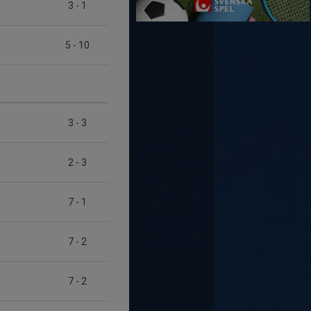
3
-
1
5
-
10
3
-
3
2
-
3
7
-
1
7
-
2
7
-
2