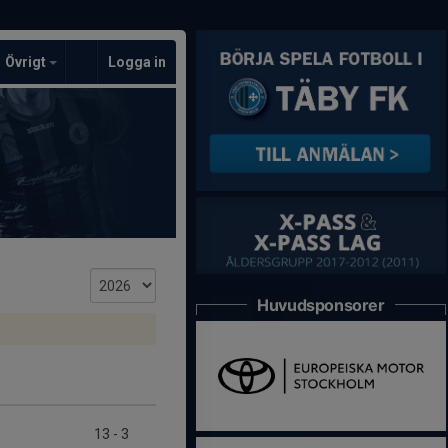
Övrigt
Logga in
Huvudsponsorer
13
-
3