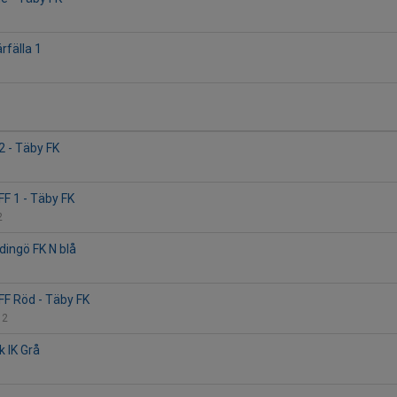
rfälla 1
2 - Täby FK
FF 1 - Täby FK
2
idingö FK N blå
FF Röd - Täby FK
 2
k IK Grå