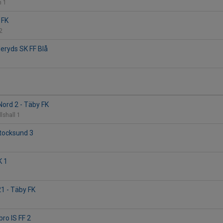
n 1
 FK
 2
eryds SK FF Blå
Nord 2 - Täby FK
llshall 1
Stocksund 3
K 1
21 - Täby FK
ro IS FF 2