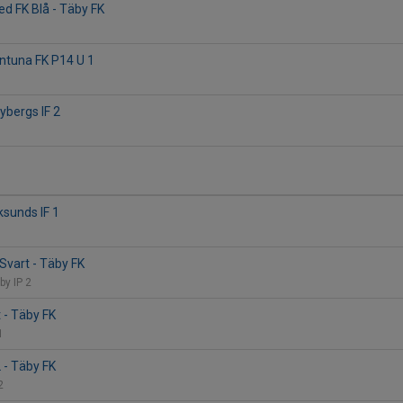
ed FK Blå - Täby FK
entuna FK P14 U 1
ybergs IF 2
ksunds IF 1
 Svart - Täby FK
by IP 2
 - Täby FK
 1
 - Täby FK
 2