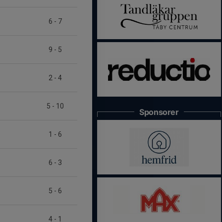
6
-
7
9
-
5
2
-
4
5
-
10
Sponsorer
1
-
6
6
-
3
5
-
6
4
-
1