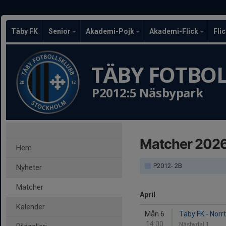
Täby FK
Senior
Akademi-Pojk
Akademi-Flick
Fli
TÄBY FOTBO
P2012:5 Näsbypark
Matcher 202
Hem
P2012- 2B
Nyheter
Matcher
April
Kalender
Mån 6
Täby FK - Norrt
14:00
Näsbydal 1