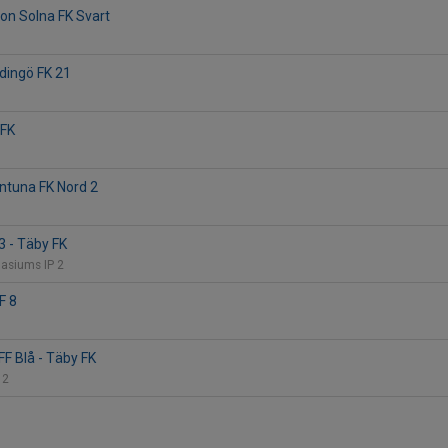
lon Solna FK Svart
idingö FK 21
 FK
entuna FK Nord 2
3 - Täby FK
asiums IP 2
F 8
F Blå - Täby FK
 2