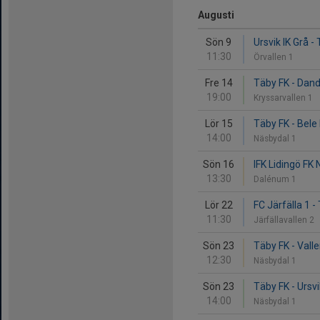
Augusti
Sön 9
Ursvik IK Grå -
11:30
Örvallen 1
Fre 14
Täby FK - Dan
19:00
Kryssarvallen 1
Lör 15
Täby FK - Bele
14:00
Näsbydal 1
Sön 16
IFK Lidingö FK 
13:30
Dalénum 1
Lör 22
FC Järfälla 1 -
11:30
Järfällavallen 2
Sön 23
Täby FK - Vall
12:30
Näsbydal 1
Sön 23
Täby FK - Ursv
14:00
Näsbydal 1