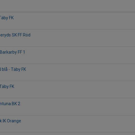
 Täby FK
deryds SK FF Röd
 Barkarby FF 1
N blå - Täby FK
 Täby FK
entuna BK 2
ik IK Orange