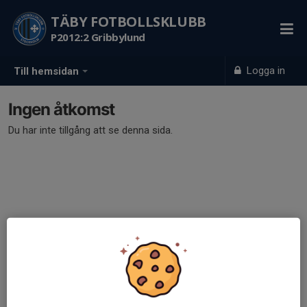
TÄBY FOTBOLLSKLUBB
P2012:2 Gribbylund
Logga in
Till hemsidan
Ingen åtkomst
Du har inte tillgång att se denna sida.