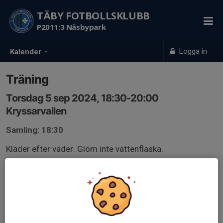
TÄBY FOTBOLLSKLUBB
P2011:3 Näsbypark
Logga in
Kalender
Träning
Torsdag 5 sep 2024, 18:30-20:00
Kryssarvallen
Samling: 18:30
Kläder efter väder. Glöm inte vattenflaska.