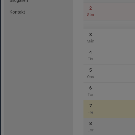
Bildgalleri
2
Kontakt
Sön
3
Mån
4
Tis
5
Ons
6
Tor
7
Fre
8
Lör