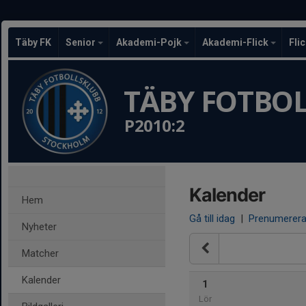
Täby FK
Senior
Akademi-Pojk
Akademi-Flick
Fli
TÄBY FOTBO
P2010:2
Kalender
Hem
Gå till idag
|
Prenumerer
Nyheter
Matcher
Kalender
1
Lör