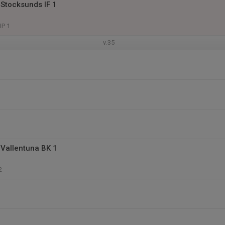
Stocksunds IF 1
IP 1
v.35
Vallentuna BK 1
2