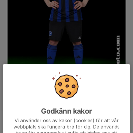
Godkänn kakor
Vi använder oss av kakor (cookies) för att vår
Position
-
webbplats ska fungera bra för dig. De används
Ålder
17 år
även för webbanalys i syfte att hjälpa oss att