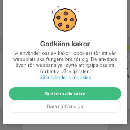
Ålder
15 år
Godkänn kakor
ALLA SERIER
ALLA ÅR
Vi använder oss av kakor (cookies) för att vår
2026
7
0
0
0
0
0
webbplats ska fungera bra för dig. De används
även för webbanalys i syfte att hjälpa oss att
2025
1
0
0
0
0
0
förbättra våra tjänster.
Så använder vi cookies
Totalt
8
0
0
0
0
0
Godkänn alla kakor
Bara nödvändiga