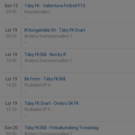
Sön 13
Täby FK - Vallentuna Fotboll P13
09:45
Kryssarvallen
-
Lör 19
IK Kongahälla Vit - Täby FK Svart
09:50
Anders Svenssonvallen 1
-
Lör 19
Täby FK Blå - Norrby IF
10:40
Anders Svenssonvallen 1
-
Lör 19
Bk Frem - Täby FK Blå
14:20
Ruddalen IP 4
-
Lör 19
Täby FK Svart - Örebro SK FK
15:10
Ruddalen IP 4
-
Sön 20
Täby FK Blå - Fotballutvikling Trondelag
09:50
Anders Svenssonvallen 1