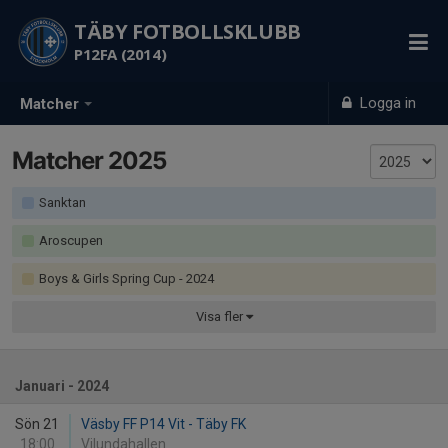
TÄBY FOTBOLLSKLUBB
P12FA (2014)
Logga in
Matcher
Matcher 2025
Sanktan
Aroscupen
Boys & Girls Spring Cup
- 2024
Visa
fler
Januari - 2024
Sön 21
Väsby FF P14 Vit - Täby FK
18:00
Vilundahallen