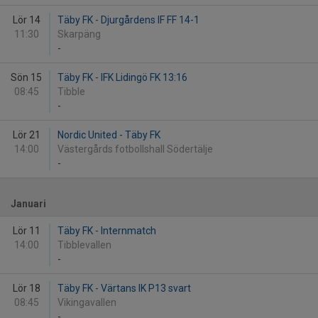
Lör 14
Täby FK - Djurgårdens IF FF 14-1
11:30
Skarpäng
-
Sön 15
Täby FK - IFK Lidingö FK 13:16
08:45
Tibble
-
Lör 21
Nordic United - Täby FK
14:00
Västergårds fotbollshall Södertälje
-
Januari
Lör 11
Täby FK - Internmatch
14:00
Tibblevallen
-
Lör 18
Täby FK - Värtans IK P13 svart
08:45
Vikingavallen
-