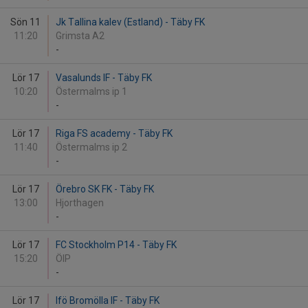
Sön 11
Jk Tallina kalev (Estland) - Täby FK
11:20
Grimsta A2
-
Lör 17
Vasalunds IF - Täby FK
10:20
Östermalms ip 1
-
Lör 17
Riga FS academy - Täby FK
11:40
Östermalms ip 2
-
Lör 17
Örebro SK FK - Täby FK
13:00
Hjorthagen
-
Lör 17
FC Stockholm P14 - Täby FK
15:20
ÖIP
-
Lör 17
Ifö Bromölla IF - Täby FK