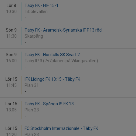
Lör 8
Täby FK - HIF 15-1
10:30
Tibblevallen
-
Sön 9
Täby FK - Arameisk-Syrianska IF P13 röd
11:30
Skarpäng
-
Sön 9
Täby FK - Norrtulls SK Svart 2
16:00
Täby IP 3 (7v7planen på Vikingavallen)
-
Lör 15
IFK Lidingö FK 13:15 - Täby FK
11:45
Plan 31
-
Lör 15
Täby FK - Spånga IS FK 13
13:05
Plan 23
-
Lör 15
FC Stockholm Internazionale - Täby FK
14:20
Plan 23