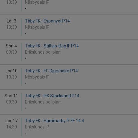
10:30
Näsbydals IP
-
Lör 3
Täby FK - Espanyol P14
13:30
Näsbydals IP
-
Sön 4
Täby FK - Saltsjö-Boo IF P14
09:30
Erikslunds bollplan
-
Lör 10
Täby FK - FC Djursholm P14
10:30
Näsbydals IP
-
Sön 11
Täby FK - IFK Stocksund P14
09:30
Erikslunds bollplan
-
Lör 17
Täby FK - Hammarby IF FF 14:4
14:30
Erikslunds IP
-