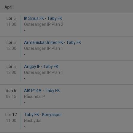
April
Lör 5
IK Sirius FK - Täby FK
11:00
Österängen IP Plan 2
-
Lör 5
Armeniska United FK - Täby FK
12:00
Österängen IP Plan 1
-
Lör 5
Ängby IF - Täby FK
13:30
Österängen IP Plan 1
-
Sön 6
AIK P14A - Täby FK
09:15
Råsunda IP
-
Lör 12
Täby FK - Konyaspor
11:00
Näsbydal
-