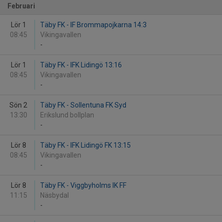
Februari
Lör 1
Täby FK - IF Brommapojkarna 14:3
08:45
Vikingavallen
-
Lör 1
Täby FK - IFK Lidingö 13:16
08:45
Vikingavallen
-
Sön 2
Täby FK - Sollentuna FK Syd
13:30
Erikslund bollplan
-
Lör 8
Täby FK - IFK Lidingö FK 13:15
08:45
Vikingavallen
-
Lör 8
Täby FK - Viggbyholms IK FF
11:15
Näsbydal
-