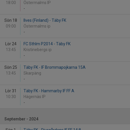
18:00
Östermalms IP
-
Sön 18
Ilves (Finland) - Täby FK
09:00
Östermalms ip
-
Lör 24
FC Sthlm P2014 - Täby FK
13:45
Kristinebergs ip
-
Sön 25
Täby FK - IF Brommapojkarna 15A
13:45
Skarpäng
-
Lör 31
Täby FK - Hammarby IF FF A
10:30
Hägernäs IP
-
September - 2024