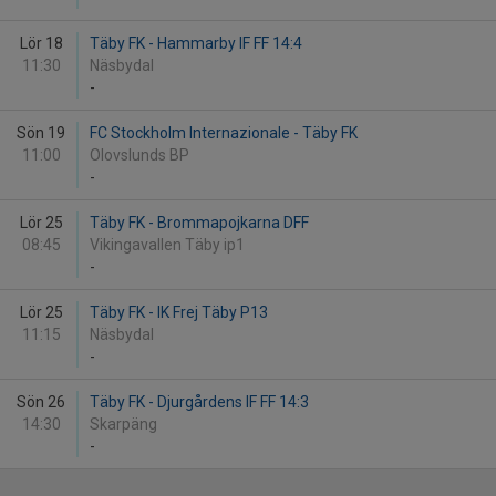
Lör 18
Täby FK - Hammarby IF FF 14:4
11:30
Näsbydal
-
Sön 19
FC Stockholm Internazionale - Täby FK
11:00
Olovslunds BP
-
Lör 25
Täby FK - Brommapojkarna DFF
08:45
Vikingavallen Täby ip1
-
Lör 25
Täby FK - IK Frej Täby P13
11:15
Näsbydal
-
Sön 26
Täby FK - Djurgårdens IF FF 14:3
14:30
Skarpäng
-