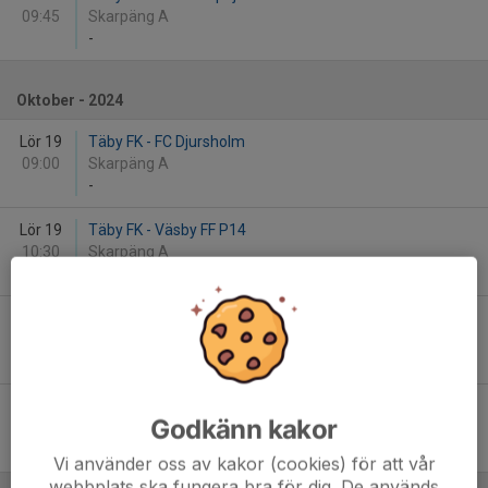
09:45
Skarpäng A
-
Oktober - 2024
Lör 19
Täby FK - FC Djursholm
09:00
Skarpäng A
-
Lör 19
Täby FK - Väsby FF P14
10:30
Skarpäng A
-
Sön 20
Täby FK - Djurgårdens IF FF P2014-1
09:45
Erikslunds bollplan
-
Sön 20
Vasalunds IF Järvastaden - Täby FK
Godkänn kakor
13:00
Järvastadens IP
-
Vi använder oss av kakor (cookies) för att vår
webbplats ska fungera bra för dig. De används