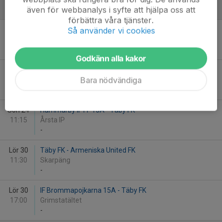
även för webbanalys i syfte att hjälpa oss att
November - 2024
förbättra våra tjänster.
Så använder vi cookies
Lör 23
Täby FK - Hammarby IF FF P2014:21
11:30
Skarpäng
-
Godkänn alla kakor
Sön 24
Täby FK - Värmdö IF P13/P14
Bara nödvändiga
10:30
Tibblevallen
-
Sön 24
Hammarby IF FF 15A - Täby FK
11:15
Årsta IP
-
Lör 30
Täby FK - Armeniska United FK
11:30
Skarpäng
-
Lör 30
IF Brommapojkarna 15A - Täby FK
17:00
Grimstatältet
-