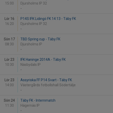
15:00
Djursholms IP 32
-
Lör 16
P14S IFK Lidingö FK 14:13 - Täby FK
16:20
Djursholms IP 32
-
Sön 17
TBD Spring cup - Täby FK
08:30
Djursholms IP
-
Lör 23
IFK Haninge 2014A - Täby FK
10:30
Näsbydals IP
-
Lör 23
Assyriska FF P14 Svart - Täby FK
14:00
Västergårds fotbollshall Södertälje
-
Sön 24
Täby FK - Internmatch
11:30
Hägernäs IP
-