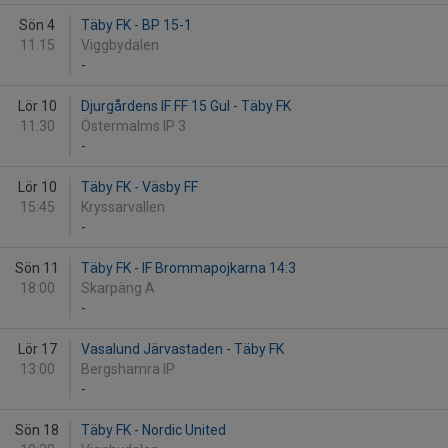
Sön 4
Täby FK - BP 15-1
11:15
Viggbydalen
-
Lör 10
Djurgårdens IF FF 15 Gul - Täby FK
11:30
Östermalms IP 3
-
Lör 10
Täby FK - Väsby FF
15:45
Kryssarvallen
-
Sön 11
Täby FK - IF Brommapojkarna 14:3
18:00
Skarpäng A
-
Lör 17
Vasalund Järvastaden - Täby FK
13:00
Bergshamra IP
-
Sön 18
Täby FK - Nordic United