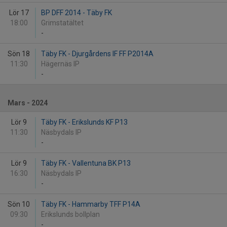
Lör 17
BP DFF 2014 - Täby FK
18:00
Grimstatältet
-
Sön 18
Täby FK - Djurgårdens IF FF P2014A
11:30
Hägernäs IP
-
Mars - 2024
Lör 9
Täby FK - Erikslunds KF P13
11:30
Näsbydals IP
-
Lör 9
Täby FK - Vallentuna BK P13
16:30
Näsbydals IP
-
Sön 10
Täby FK - Hammarby TFF P14A
09:30
Erikslunds bollplan
-