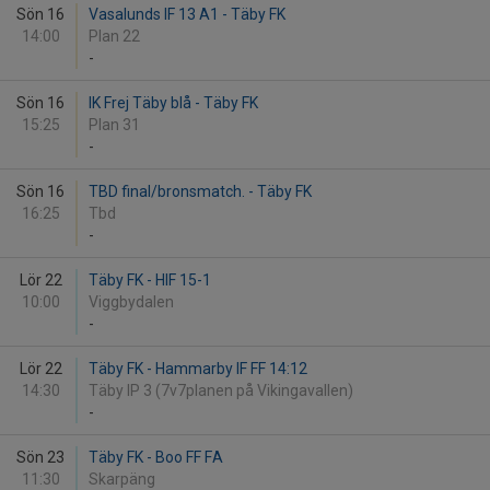
Sön 16
Vasalunds IF 13 A1 - Täby FK
14:00
Plan 22
-
Sön 16
IK Frej Täby blå - Täby FK
15:25
Plan 31
-
Sön 16
TBD final/bronsmatch. - Täby FK
16:25
Tbd
-
Lör 22
Täby FK - HIF 15-1
10:00
Viggbydalen
-
Lör 22
Täby FK - Hammarby IF FF 14:12
14:30
Täby IP 3 (7v7planen på Vikingavallen)
-
Sön 23
Täby FK - Boo FF FA
11:30
Skarpäng