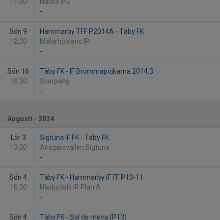
11:30
Nacka IP2
-
Sön 9
Hammarby TFF P2014A - Täby FK
12:00
Mälarhöjdens IP
-
Sön 16
Täby FK - IF Brommapojkarna 2014:3
10:30
Skarpäng
-
Augusti - 2024
Lör 3
Sigtuna IF FK - Täby FK
13:00
Ansgarsvallen Sigtuna
-
Sön 4
Täby FK - Hammarby IF FF P13-11
10:00
Näsbydals IP Plan A
-
Sön 4
Täby FK - Sol de meva (P13)