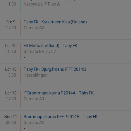
11:30
Näsbydals IP Plan A
-
Fre 9
Täby FK - Kurkimäen Kisa (Finland)
17:40
Grimsta A3
-
Lör 10
FS Metta (Lettland) - Täby FK
10:10
Grimsta BP 7 vs 7
-
Lör 10
Täby FK - Djurgårdens IF FF 2014:3
13:30
Hässelängen
-
Lör 10
IF Brommapojkarna P2014A - Täby FK
17:40
Grimsta A1
-
Sön 11
Brommapojkarna DFF P2014A - Täby FK
08:30
Grimsta A2
-