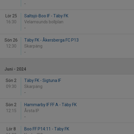
-
Lör 25
Saltsjö-Boo IF - Täby FK
16:30
Velamsunds bollplan
-
Sön 26
Täby FK - Åkersberga FC P13
12:30
Skarpäng
-
Juni - 2024
Sön 2
Täby FK - Sigtuna IF
09:30
Skarpäng
-
Sön 2
Hammarby IF FF A - Täby FK
12:15
Årsta IP
-
Lör 8
Boo FF P14:11 - Täby FK