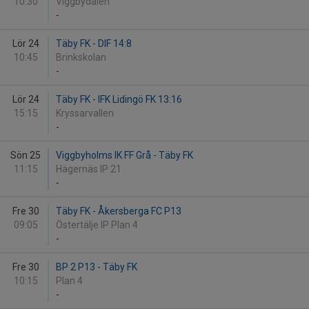
10:30
Viggbydalen
-
Lör 24
Täby FK - DIF 14:8
10:45
Brinkskolan
-
Lör 24
Täby FK - IFK Lidingö FK 13:16
15:15
Kryssarvallen
-
Sön 25
Viggbyholms IK FF Grå - Täby FK
11:15
Hägernäs IP 21
-
Fre 30
Täby FK - Åkersberga FC P13
09:05
Östertälje IP Plan 4
-
Fre 30
BP 2 P13 - Täby FK
10:15
Plan 4
-