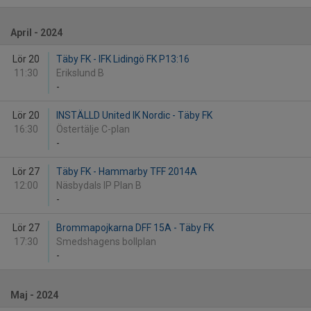
April - 2024
Lör 20
Täby FK - IFK Lidingö FK P13:16
11:30
Erikslund B
-
Lör 20
INSTÄLLD United IK Nordic - Täby FK
16:30
Östertälje C-plan
-
Lör 27
Täby FK - Hammarby TFF 2014A
12:00
Näsbydals IP Plan B
-
Lör 27
Brommapojkarna DFF 15A - Täby FK
17:30
Smedshagens bollplan
-
Maj - 2024