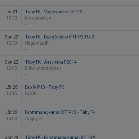
Lör 21
Täby FK - Viggbyholms IK P13
15:30
Kryssarvallen
-
Sön 22
Täby FK - Djurgårdens IF FF P2014:3
10:30
Hägernäs IP
-
Sön 22
Täby FK - Assyriska P2014
12:45
Erikslunds bollplan
-
Lör 28
Bro IK P13 - Täby FK
10:15
Bro IP
-
Lör 28
Brommapojkarna DFF P15 - Täby FK
13:00
Ängby IP
-
Sön 29
Täby FK - Brommapojkarna DFF 14A