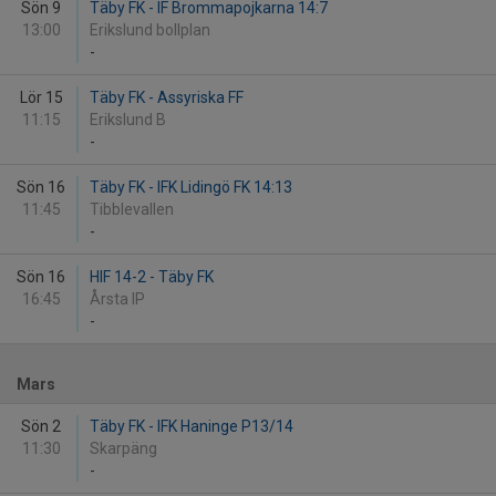
Sön 9
Täby FK - IF Brommapojkarna 14:7
13:00
Erikslund bollplan
-
Lör 15
Täby FK - Assyriska FF
11:15
Erikslund B
-
Sön 16
Täby FK - IFK Lidingö FK 14:13
11:45
Tibblevallen
-
Sön 16
HIF 14-2 - Täby FK
16:45
Årsta IP
-
Mars
Sön 2
Täby FK - IFK Haninge P13/14
11:30
Skarpäng
-