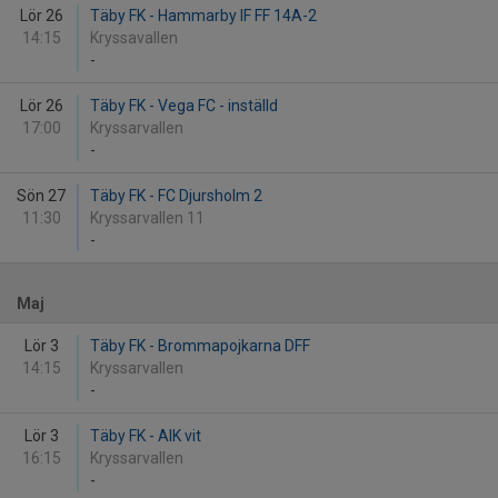
Lör 26
Täby FK - Hammarby IF FF 14A-2
14:15
Kryssavallen
-
Lör 26
Täby FK - Vega FC - inställd
17:00
Kryssarvallen
-
Sön 27
Täby FK - FC Djursholm 2
11:30
Kryssarvallen 11
-
Maj
Lör 3
Täby FK - Brommapojkarna DFF
14:15
Kryssarvallen
-
Lör 3
Täby FK - AIK vit
16:15
Kryssarvallen
-