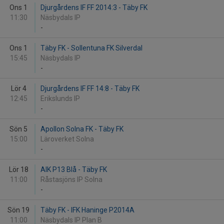
Ons 1
Djurgårdens IF FF 2014:3 - Täby FK
11:30
Näsbydals IP
-
Ons 1
Täby FK - Sollentuna FK Silverdal
15:45
Näsbydals IP
-
Lör 4
Djurgårdens IF FF 14:8 - Täby FK
12:45
Erikslunds IP
-
Sön 5
Apollon Solna FK - Täby FK
15:00
Läroverket Solna
-
Lör 18
AIK P13 Blå - Täby FK
11:00
Råstasjöns IP Solna
-
Sön 19
Täby FK - IFK Haninge P2014A
11:00
Näsbydals IP Plan B