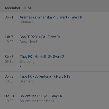
December - 2024
Sön 1
Arameiska syrianska P13 svart - Täby FK
11:00
Brunna IP
-
Lör 7
Boo FF P2014 FA - Täby FK
10:00
Boovallen 1
-
Sön 8
Täby FK - Norrtulls SK Svart 2
09:15
Skarpäng
-
Sön 8
Täby FK - Sollentuna FK Nord P13
10:30
Skarpäng
-
Fre 13
Sollentuna FK Syd - Täby FK
18:00
Sollentuna fotbollshall
-