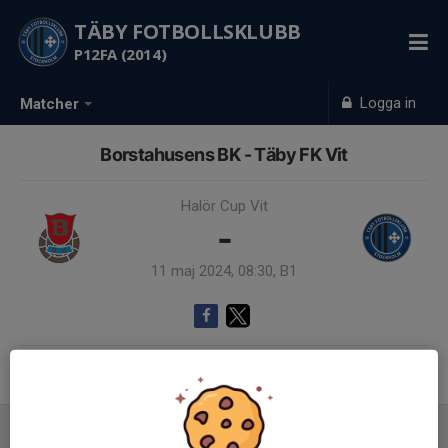
TÄBY FOTBOLLSKLUBB
P12FA (2014)
Logga in
Matcher
Borstahusens BK - Täby FK Vit
Halör Cup Vit
-
11 maj 2024, 08:30, B1
Samling 08:30