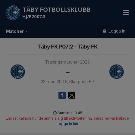
TÄBY FOTBOLLSKLUBB
HJ/P2007:3
Logga in
Matcher
Täby FK P07:2 - Täby FK
Träningsmatcher 2026
-
23 mar, 20:15, Skarpäng BP
Samling 19:45
Endast kallade kunde anmäla sig till aktiviteten. 32 personer var kallade.
Logga in här