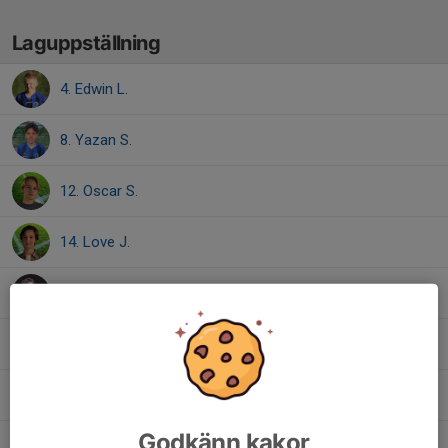
Laguppställning
4. Edwin L.
8. Yazan S.
12. Oscar S.
14. Love J.
15. Tom E.
18. Knut M.
19. Karl H.
Godkänn kakor
23. Isak E.