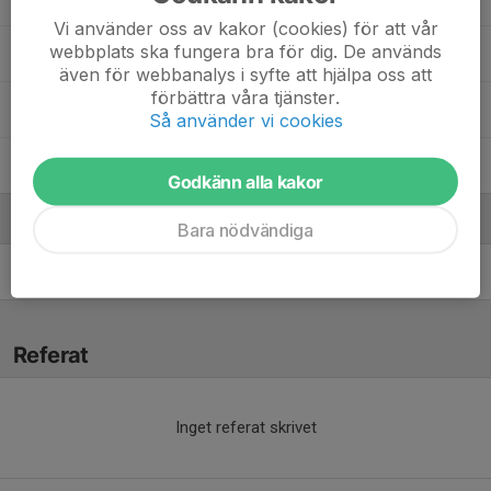
Vi använder oss av kakor (cookies) för att vår
webbplats ska fungera bra för dig. De används
24. Christian J.
även för webbanalys i syfte att hjälpa oss att
förbättra våra tjänster.
42. Jack S.
Så använder vi cookies
89. Vidar E.
Godkänn alla kakor
Ledare
Bara nödvändiga
Mats Heljestrand
Tränare
Referat
Inget referat skrivet