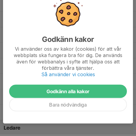
19. Karl H.
22. Samuel W.
23. Isak E.
Godkänn kakor
Vi använder oss av kakor (cookies) för att vår
24. Christian J.
webbplats ska fungera bra för dig. De används
även för webbanalys i syfte att hjälpa oss att
25. Frank B.
förbättra våra tjänster.
Så använder vi cookies
27. Wille G.
Godkänn alla kakor
33. Fredrik W.
Bara nödvändiga
77. Marcus C.
Ledare