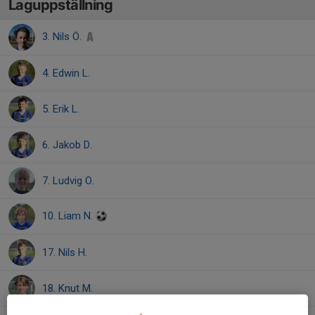
Laguppställning
3. Nils Ö.
4. Edwin L.
5. Erik L.
6. Jakob D.
7. Ludvig O.
10. Liam N.
17. Nils H.
18. Knut M.