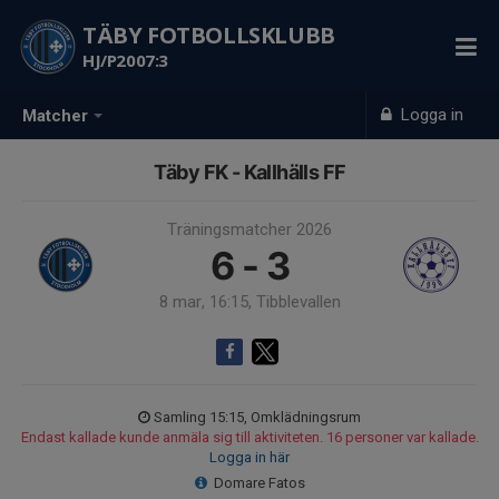
TÄBY FOTBOLLSKLUBB
HJ/P2007:3
Logga in
Matcher
Täby FK - Kallhälls FF
Träningsmatcher 2026
6 - 3
8 mar, 16:15, Tibblevallen
Samling 15:15, Omklädningsrum
Endast kallade kunde anmäla sig till aktiviteten. 16 personer var kallade.
Logga in här
Domare Fatos