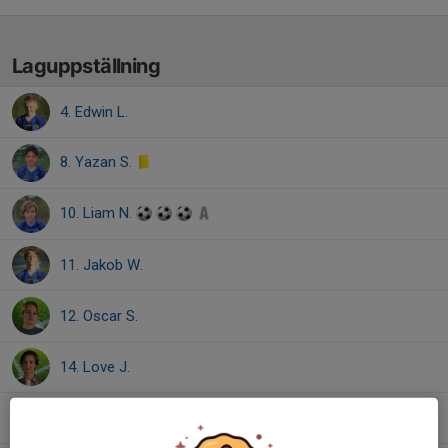
Laguppställning
4. Edwin L.
8. Yazan S.
10. Liam N.
11. Jakob W.
12. Oscar S.
14. Love J.
15. Tom E.