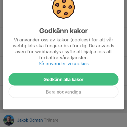
17. Nils H.
23. Isak E.
Godkänn kakor
25. Frank B.
Vi använder oss av kakor (cookies) för att vår
webbplats ska fungera bra för dig. De används
26. Ludvig O.
även för webbanalys i syfte att hjälpa oss att
förbättra våra tjänster.
Så använder vi cookies
33. Fredrik W.
88. Alfred E.
Godkänn alla kakor
Bara nödvändiga
89. Vidar E.
Ledare
Jakob Ödman
Tränare