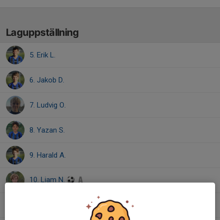
Laguppställning
5. Erik L.
6. Jakob D.
7. Ludvig O.
8. Yazan S.
9. Harald A.
10. Liam N.
11. Jakob W.