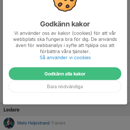
12. Oscar S.
15. Tom E.
Godkänn kakor
Vi använder oss av kakor (cookies) för att vår
18. Knut M.
webbplats ska fungera bra för dig. De används
även för webbanalys i syfte att hjälpa oss att
25. Frank B.
förbättra våra tjänster.
Så använder vi cookies
33. Fredrik W.
Godkänn alla kakor
77. Marcus C.
Bara nödvändiga
88. Alfred E.
Ledare
Mats Heljestrand
Tränare