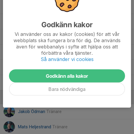
11. Jakob W.
17. Nils H.
Godkänn kakor
Vi använder oss av kakor (cookies) för att vår
22. Samuel W.
webbplats ska fungera bra för dig. De används
även för webbanalys i syfte att hjälpa oss att
24. Christian J.
förbättra våra tjänster.
Så använder vi cookies
27. Wille G.
Godkänn alla kakor
42. Jack S.
Bara nödvändiga
Ledare
Jakob Ödman
Tränare
Mats Heljestrand
Tränare