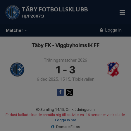
TÄBY FOTBOLLSKLUBB
HJ/P2007:3
Logga in
Matcher
Täby FK - Viggbyholms IK FF
Träningsmatcher 2026
1 - 3
6 dec 2025, 15:15, Tibblevallen
Samling 14:15, Omklädningsrum
Endast kallade kunde anmäla sig till aktiviteten. 16 personer var kallade.
Logga in här
Domare Fatos