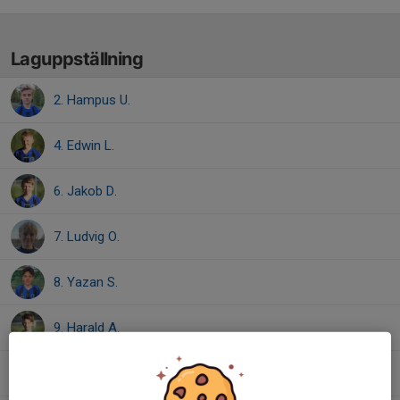
Laguppställning
2. Hampus U.
4. Edwin L.
6. Jakob D.
7. Ludvig O.
8. Yazan S.
9. Harald A.
10. Liam N.