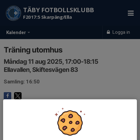
TÄBY FOTBOLLSKLUBB
F2017:5 Skarpäng/Ella
Logga in
Kalender
Träning utomhus
Måndag 11 aug 2025, 17:00-18:15
Ellavallen, Skiftesvägen 83
Samling: 16:50