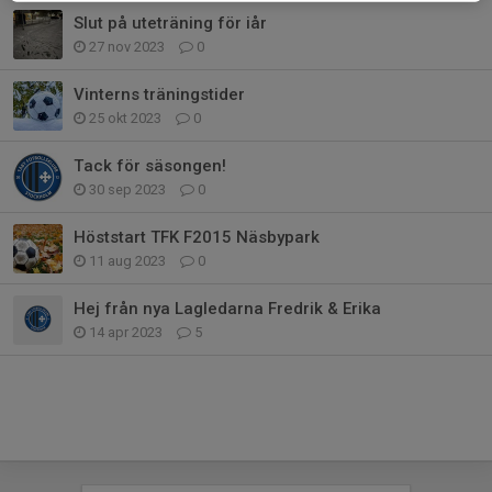
Slut på uteträning för iår
27 nov 2023
0
Vinterns träningstider
25 okt 2023
0
Tack för säsongen!
30 sep 2023
0
Höststart TFK F2015 Näsbypark
11 aug 2023
0
Hej från nya Lagledarna Fredrik & Erika
14 apr 2023
5