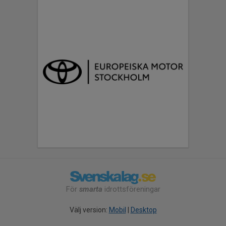
För
smarta
idrottsföreningar
Välj version:
Mobil
|
Desktop