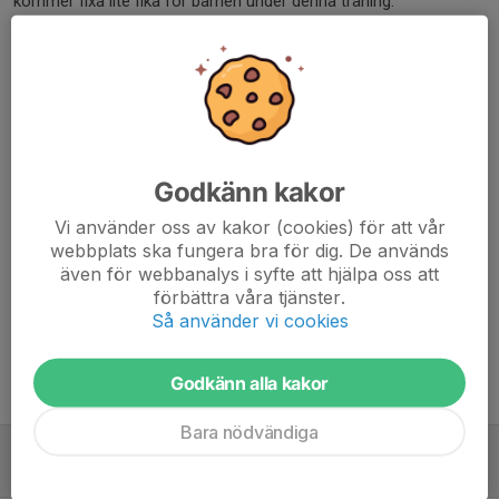
kommer fixa lite fika för barnen under denna träning.
Vi vill också bjuda in till ett föräldramöte online på kvällen den
17/12 kl. 20.30 för att informera om kommande säsong. Vad
gäller S:T Eriks-cupen så kommer vi ha lite större möjligheter att
välja antalet matcher som vi kan spela och därför vill vi stämma
av hur intresset ser ut.
Godkänn kakor
Vi här ses den 17/12 20.30: https://meet.google.com/wwt-ihom-
Vi använder oss av kakor (cookies) för att vår
ekw
webbplats ska fungera bra för dig. De används
även för webbanalys i syfte att hjälpa oss att
Dela nyhet
förbättra våra tjänster.
Så använder vi cookies
Godkänn alla kakor
Tidigare nyheter
Bara nödvändiga
Föräldramöte 17/12 20.30
8 dec 2023
0