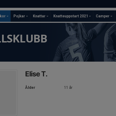
ckor
Pojkar
Knattar
Knatteuppstart 2021
Camper
LLSKLUBB
Elise T.
Ålder
11 år