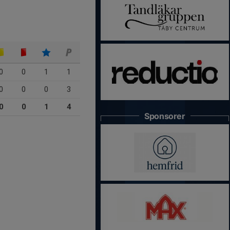
0
0
1
1
0
0
0
3
0
0
1
4
Sponsorer