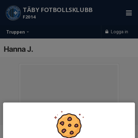
TÄBY FOTBOLLSKLUBB
F2014
Logga in
Truppen
Hanna J.
Titel
Tränare