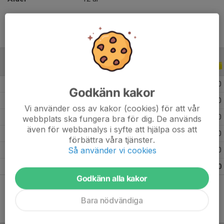
ALLA SERIER
ALLA ÅR
2026
11
1
1
0
Godkänn kakor
2025
26
6
4
0
Vi använder oss av kakor (cookies) för att vår
2024
20
0
0
0
webbplats ska fungera bra för dig. De används
även för webbanalys i syfte att hjälpa oss att
2023
13
0
0
0
förbättra våra tjänster.
Så använder vi cookies
2022
10
0
0
0
Totalt
80
7
5
0
Godkänn alla kakor
Bara nödvändiga