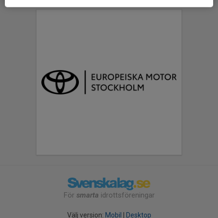
För
smarta
idrottsföreningar
Välj version:
Mobil
|
Desktop