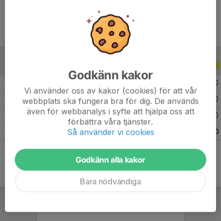
ALLA SERIER
ALLA ÅR
Godkänn kakor
2026
11
2
3
0
Vi använder oss av kakor (cookies) för att vår
2025
27
9
2
0
webbplats ska fungera bra för dig. De används
även för webbanalys i syfte att hjälpa oss att
2024
6
0
0
0
förbättra våra tjänster.
Så använder vi cookies
Totalt
44
11
5
0
Godkänn alla kakor
Bara nödvändiga