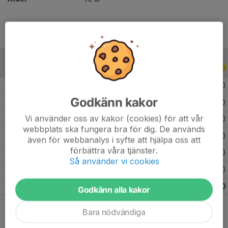
ALLA SERIER
ALLA ÅR
2026
22
4
2
0
Godkänn kakor
2025
41
21
9
0
Vi använder oss av kakor (cookies) för att vår
2024
28
0
0
0
webbplats ska fungera bra för dig. De används
2023
15
0
0
0
även för webbanalys i syfte att hjälpa oss att
förbättra våra tjänster.
2022
11
0
0
0
Så använder vi cookies
2021
1
0
0
0
Totalt
118
25
11
0
Godkänn alla kakor
Bara nödvändiga