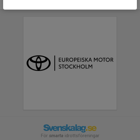
För
smarta
idrottsföreningar