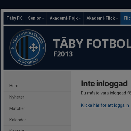
Täby FK
Senior
Akademi-Pojk
Akademi-Flick
Fli
TÄBY FOTBO
F2013
Inte inloggad
Hem
Du måste vara inloggad fö
Nyheter
Klicka här för att logga in
Matcher
Kalender