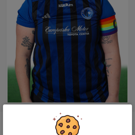
Position
Forward
Ålder
34 år