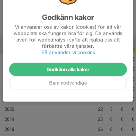
Tidigare klubbar
IK Frej
Godkänn kakor
Vi använder oss av kakor (cookies) för att vår
webbplats ska fungera bra för dig. De används
även för webbanalys i syfte att hjälpa oss att
förbättra våra tjänster.
ALLA SERIER
ALLA ÅR
Så använder vi cookies
2025
3
0
0
0
Godkänn alla kakor
2024
19
0
0
0
2023
29
0
0
0
Bara nödvändiga
2022
28
0
0
0
2021
21
0
0
0
2020
22
3
0
0
2019
25
0
0
0
2018
26
0
0
0