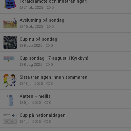
Föräldramöte och inneträningar!
21 okt 2025
0
Avslutning på söndag
16 okt 2025
0
Cup nu på söndag!
8 sep 2025
0
Cup söndag 17 augusti i Kyrkbyn!
8 aug 2025
0
Sista träningen innan sommaren
13 jun 2025
0
Vatten + mellis
5 jun 2025
0
Cup på nationaldagen!
1 jun 2025
0