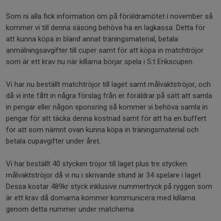
Som ni alla fick information om på föräldramötet i november så
kommer vi till denna säsong behöva ha en lagkassa. Detta för
att kunna köpa in bland annat träningsmaterial, betala
anmälningsavgifter till cuper samt för att köpa in matchtröjor
som är ett krav nu när killarna börjar spela i S:t Erikscupen.
Vi har nu beställt matchtröjor till laget samt målvaktströjor, och
då vi inte fått in några förslag från er föräldrar på sätt att samla
in pengar eller någon sponsring så kommer vi behöva samla in
pengar för att täcka denna kostnad samt för att ha en buffert
för att som nämnt ovan kunna köpa in träningsmaterial och
betala cupavgifter under året.
Vi har beställt 40 stycken tröjor till laget plus tre stycken
målvaktströjor då vi nu i skrivande stund är 34 spelare i laget.
Dessa kostar 489kr styck inklusive nummertryck på ryggen som
är ett krav då domarna kommer kommunicera med killarna
genom detta nummer under matcherna.