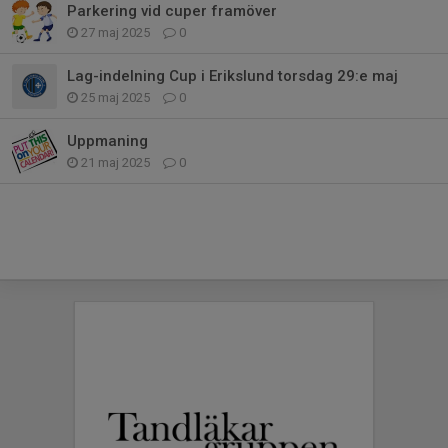
Parkering vid cuper framöver
27 maj 2025
0
Lag-indelning Cup i Erikslund torsdag 29:e maj
25 maj 2025
0
Uppmaning
21 maj 2025
0