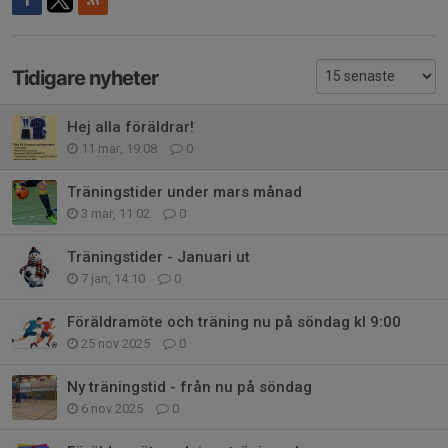
Tidigare nyheter
Hej alla föräldrar!
11 mar, 19:08
0
Träningstider under mars månad
3 mar, 11:02
0
Träningstider - Januari ut
7 jan, 14:10
0
Föräldramöte och träning nu på söndag kl 9:00
25 nov 2025
0
Ny träningstid - från nu på söndag
6 nov 2025
0