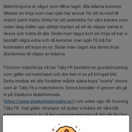
Matchtröjorna är något som tillhör laget. Alla killarna kommer
tilldelas en tröja som man själv har ansvar för att ta med till
match samt tvätta. Detta för att underlätta för våra tränare som
redan idag ställer upp väldigt mycket så att de slipper samla in
dessa och tvätta åt alla. Skulle man tappa bort sin tröja så har vi
beställt några extra och då kommer man själv få stå för
kostnaden att köpa en ny. Slutar man i laget ska denna tröja
återlämnas till någon av ledarna.
Förutom matchtröja så har Täby FK bestämt en grundutrustning
som gäller vid matchspel och den kan ni se på bifogad bild.
Detta innebär att alla föräldrar måste själva köpa ”svarta” shorts
som är Täby FK:s matchshorts. Dessa beställer ni genom att gå
in på Stadiums klubbhemsida
(
https://www.stadiumteamsales.se/
) och söker upp vår förening
Täby FK. Vad gäller strumpor så tycker vi ledare att våra blå
träningsstrumpor är så lika matchstrumporna så det går lika bra
att spela med dem.